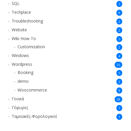
SQL
1
Techplace
9
Troubleshooting
2
Website
2
Wiki How-To
5
Customization
2
Windows
4
Wordpress
25
Booking
5
demo
2
Woocommerce
9
Γενικά
28
Γέφυρες
1
Ταμειακές-Φορολογικοί
1