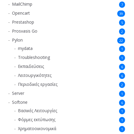
MailChimp
7
Opencart
39
Prestashop
5
Prosvasis Go
2
Pylon
22
mydata
1
Troubleshooting
1
Εκπαιδεύσεις
6
Λειτουργικότητες
6
Περιοδικές εργασίες
2
Server
1
Softone
6
Βασικές Λειτουργίες
1
Φόρμες εκτύπωσης
1
Χρηματοοικονομικά
1