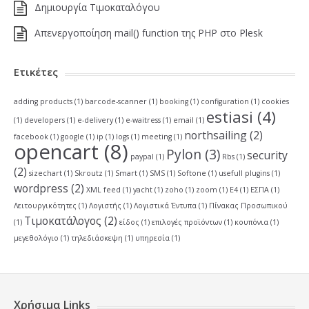
Δημιουργία Τιμοκαταλόγου
Απενεργοποίηση mail() function της PHP στο Plesk
Ετικέτες
adding products
(1)
barcode-scanner
(1)
booking
(1)
configuration
(1)
cookies
estiasi
(4)
(1)
developers
(1)
e-delivery
(1)
e-waitress
(1)
email
(1)
northsailing
(2)
facebook
(1)
google
(1)
ip
(1)
logs
(1)
meeting
(1)
opencart
(8)
Pylon
(3)
security
paypal
(1)
Rbs
(1)
(2)
sizechart
(1)
Skroutz
(1)
Smart
(1)
SMS
(1)
Softone
(1)
usefull plugins
(1)
wordpress
(2)
XML feed
(1)
yacht
(1)
zoho
(1)
zoom
(1)
Ε4
(1)
ΕΣΠΑ
(1)
Λειτουργικότητες
(1)
Λογιστής
(1)
Λογιστικά Έντυπα
(1)
Πίνακας Προσωπικού
Τιμοκατάλογος
(2)
(1)
είδος
(1)
επιλογές προϊόντων
(1)
κουπόνια
(1)
μεγεθολόγιο
(1)
τηλεδιάσκεψη
(1)
υπηρεσία
(1)
Χρήσιμα Links