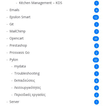
Kitchen Management – KDS
1
Emails
4
Epsilon Smart
12
Git
1
MailChimp
7
Opencart
39
Prestashop
5
Prosvasis Go
2
Pylon
22
mydata
1
Troubleshooting
1
Εκπαιδεύσεις
6
Λειτουργικότητες
6
Περιοδικές εργασίες
2
Server
1