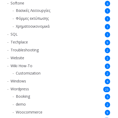
Softone
6
Βασικές Λειτουργίες
1
Φόρμες εκτύπωσης
1
Χρηματοοικονομικά
1
SQL
1
Techplace
9
Troubleshooting
2
Website
2
Wiki How-To
5
Customization
2
Windows
4
Wordpress
25
Booking
5
demo
2
Woocommerce
9