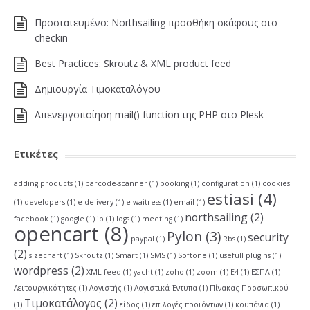
Πρoστατευμένο: Northsailing προσθήκη σκάφους στο
checkin
Best Practices: Skroutz & XML product feed
Δημιουργία Τιμοκαταλόγου
Απενεργοποίηση mail() function της PHP στο Plesk
Ετικέτες
adding products
(1)
barcode-scanner
(1)
booking
(1)
configuration
(1)
cookies
estiasi
(4)
(1)
developers
(1)
e-delivery
(1)
e-waitress
(1)
email
(1)
northsailing
(2)
facebook
(1)
google
(1)
ip
(1)
logs
(1)
meeting
(1)
opencart
(8)
Pylon
(3)
security
paypal
(1)
Rbs
(1)
(2)
sizechart
(1)
Skroutz
(1)
Smart
(1)
SMS
(1)
Softone
(1)
usefull plugins
(1)
wordpress
(2)
XML feed
(1)
yacht
(1)
zoho
(1)
zoom
(1)
Ε4
(1)
ΕΣΠΑ
(1)
Λειτουργικότητες
(1)
Λογιστής
(1)
Λογιστικά Έντυπα
(1)
Πίνακας Προσωπικού
Τιμοκατάλογος
(2)
(1)
είδος
(1)
επιλογές προϊόντων
(1)
κουπόνια
(1)