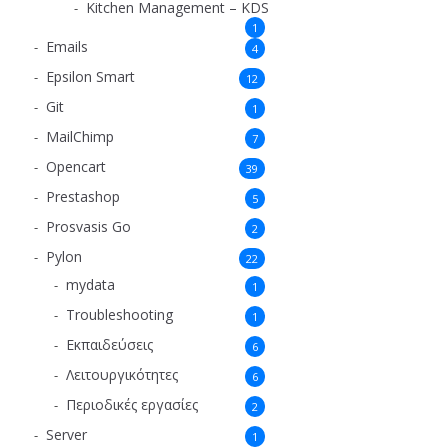
Kitchen Management – KDS
1
Emails
4
Epsilon Smart
12
Git
1
MailChimp
7
Opencart
39
Prestashop
5
Prosvasis Go
2
Pylon
22
mydata
1
Troubleshooting
1
Εκπαιδεύσεις
6
Λειτουργικότητες
6
Περιοδικές εργασίες
2
Server
1