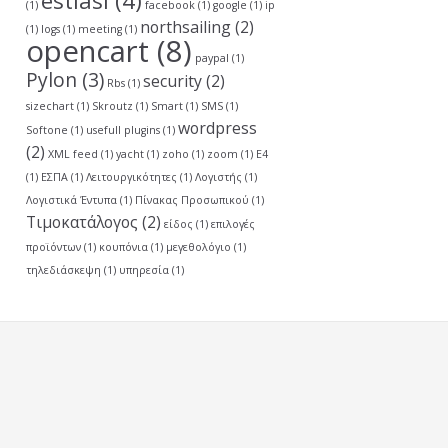
estiasi
(4)
(1)
facebook
(1)
google
(1)
ip
northsailing
(2)
(1)
logs
(1)
meeting
(1)
opencart
(8)
paypal
(1)
Pylon
(3)
security
(2)
Rbs
(1)
sizechart
(1)
Skroutz
(1)
Smart
(1)
SMS
(1)
wordpress
Softone
(1)
usefull plugins
(1)
(2)
XML feed
(1)
yacht
(1)
zoho
(1)
zoom
(1)
Ε4
(1)
ΕΣΠΑ
(1)
Λειτουργικότητες
(1)
Λογιστής
(1)
Λογιστικά Έντυπα
(1)
Πίνακας Προσωπικού
(1)
Τιμοκατάλογος
(2)
είδος
(1)
επιλογές
προϊόντων
(1)
κουπόνια
(1)
μεγεθολόγιο
(1)
τηλεδιάσκεψη
(1)
υπηρεσία
(1)