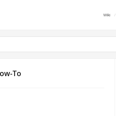
Wiki
How-To