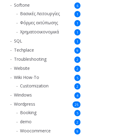
Softone
6
Βασικές Λειτουργίες
1
Φόρμες εκτύπωσης
1
Χρηματοοικονομικά
1
SQL
1
Techplace
9
Troubleshooting
2
Website
2
Wiki How-To
5
Customization
2
Windows
4
Wordpress
25
Booking
5
demo
2
Woocommerce
9