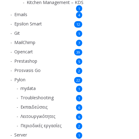
Kitchen Management – KDS
1
Emails
4
Epsilon Smart
12
Git
1
MailChimp
7
Opencart
39
Prestashop
5
Prosvasis Go
2
Pylon
22
mydata
1
Troubleshooting
1
Εκπαιδεύσεις
6
Λειτουργικότητες
6
Περιοδικές εργασίες
2
Server
1