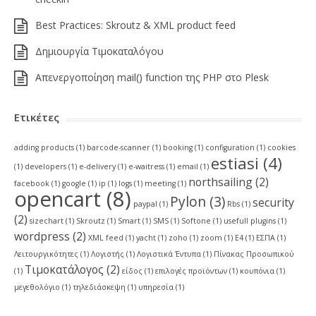
Best Practices: Skroutz & XML product feed
Δημιουργία Τιμοκαταλόγου
Απενεργοποίηση mail() function της PHP στο Plesk
Ετικέτες
adding products
(1)
barcode-scanner
(1)
booking
(1)
configuration
(1)
cookies
estiasi
(4)
(1)
developers
(1)
e-delivery
(1)
e-waitress
(1)
email
(1)
northsailing
(2)
facebook
(1)
google
(1)
ip
(1)
logs
(1)
meeting
(1)
opencart
(8)
Pylon
(3)
security
paypal
(1)
Rbs
(1)
(2)
sizechart
(1)
Skroutz
(1)
Smart
(1)
SMS
(1)
Softone
(1)
usefull plugins
(1)
wordpress
(2)
XML feed
(1)
yacht
(1)
zoho
(1)
zoom
(1)
Ε4
(1)
ΕΣΠΑ
(1)
Λειτουργικότητες
(1)
Λογιστής
(1)
Λογιστικά Έντυπα
(1)
Πίνακας Προσωπικού
Τιμοκατάλογος
(2)
(1)
είδος
(1)
επιλογές προϊόντων
(1)
κουπόνια
(1)
μεγεθολόγιο
(1)
τηλεδιάσκεψη
(1)
υπηρεσία
(1)