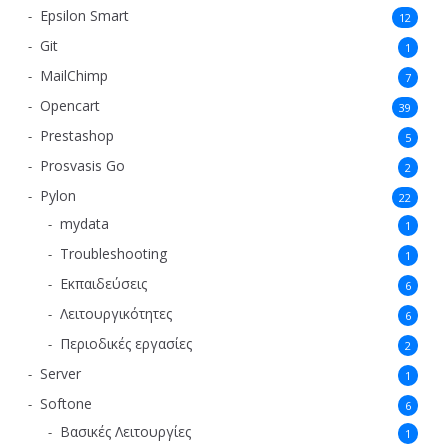
Epsilon Smart
12
Git
1
MailChimp
7
Opencart
39
Prestashop
5
Prosvasis Go
2
Pylon
22
mydata
1
Troubleshooting
1
Εκπαιδεύσεις
6
Λειτουργικότητες
6
Περιοδικές εργασίες
2
Server
1
Softone
6
Βασικές Λειτουργίες
1