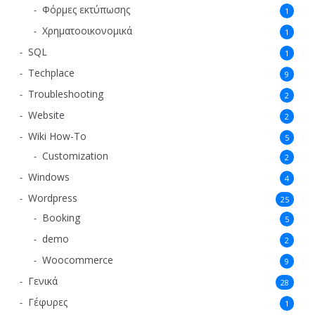
Φόρμες εκτύπωσης
1
Χρηματοοικονομικά
1
SQL
1
Techplace
9
Troubleshooting
2
Website
2
Wiki How-To
5
Customization
2
Windows
4
Wordpress
25
Booking
5
demo
2
Woocommerce
9
Γενικά
28
Γέφυρες
1