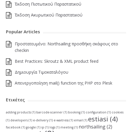
Έκδοση Πιστωτικού Παραστατικού
Έκδοση Ακυρωτικού Παραστατικού
Popular Articles
Πρoστατευμένο: Northsailing προσθήκη σκάφους στο
checkin
Best Practices: Skroutz & XML product feed
Δημιουργία Τιμοκαταλόγου
Απενεργοποίηση mail() function της PHP στο Plesk
Ετικέτες
adding products
(1)
barcode-scanner
(1)
booking
(1)
configuration
(1)
cookies
estiasi
(4)
(1)
developers
(1)
e-delivery
(1)
e-waitress
(1)
email
(1)
northsailing
(2)
facebook
(1)
google
(1)
ip
(1)
logs
(1)
meeting
(1)