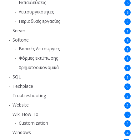
Εκπαιδεύσεις
6
Λειτουργικότητες
6
Περιοδικές εργασίες
2
Server
1
Softone
6
Βασικές Λειτουργίες
1
Φόρμες εκτύπωσης
1
Χρηματοοικονομικά
1
SQL
1
Techplace
9
Troubleshooting
2
Website
2
Wiki How-To
5
Customization
2
Windows
4