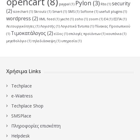
opencart
(8)
Pylon
(3)
security
paypal
(1)
Rbs
(1)
(2)
sizechart
(1)
Skroutz
(1)
Smart
(1)
SMS
(1)
Softone
(1)
usefull plugins
(1)
wordpress
(2)
XML feed
(1)
yacht
(1)
zoho
(1)
zoom
(1)
Ε4
(1)
ΕΣΠΑ
(1)
Λειτουργικότητες
(1)
Λογιστής
(1)
Λογιστικά Έντυπα
(1)
Πίνακας Προσωπικού
Τιμοκατάλογος
(2)
(1)
είδος
(1)
επιλογές προϊόντων
(1)
κουπόνια
(1)
μεγεθολόγιο
(1)
τηλεδιάσκεψη
(1)
υπηρεσία
(1)
Χρήσιμα Links
Techplace
e-Waitress
Techplace Shop
SMSPlace
Πληροφορίες επισκέπτη
Ηelpdesk