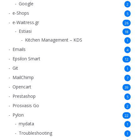
Google
2
e-Shops
5
e-Waitress.gr
26
Estiasi
18
Kitchen Management – KDS
1
Emails
4
Epsilon Smart
12
Git
1
MailChimp
7
Opencart
39
Prestashop
5
Prosvasis Go
2
Pylon
22
mydata
1
Troubleshooting
1