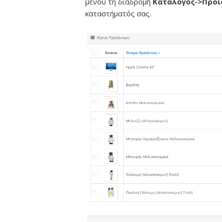
μενού τη διαδρομή
Κατάλογος->Προ
καταστήματός σας.