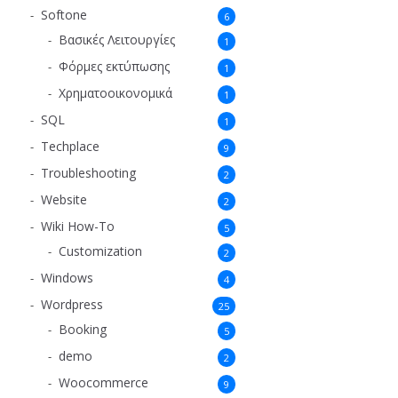
Softone
6
Βασικές Λειτουργίες
1
Φόρμες εκτύπωσης
1
Χρηματοοικονομικά
1
SQL
1
Techplace
9
Troubleshooting
2
Website
2
Wiki How-To
5
Customization
2
Windows
4
Wordpress
25
Booking
5
demo
2
Woocommerce
9