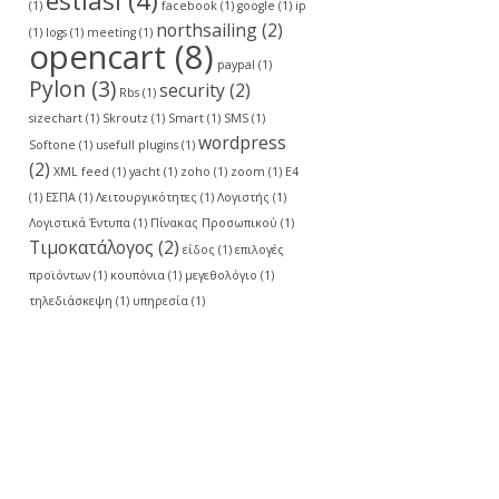
estiasi
(4)
(1)
facebook
(1)
google
(1)
ip
northsailing
(2)
(1)
logs
(1)
meeting
(1)
opencart
(8)
paypal
(1)
Pylon
(3)
security
(2)
Rbs
(1)
sizechart
(1)
Skroutz
(1)
Smart
(1)
SMS
(1)
wordpress
Softone
(1)
usefull plugins
(1)
(2)
XML feed
(1)
yacht
(1)
zoho
(1)
zoom
(1)
Ε4
(1)
ΕΣΠΑ
(1)
Λειτουργικότητες
(1)
Λογιστής
(1)
Λογιστικά Έντυπα
(1)
Πίνακας Προσωπικού
(1)
Τιμοκατάλογος
(2)
είδος
(1)
επιλογές
προϊόντων
(1)
κουπόνια
(1)
μεγεθολόγιο
(1)
τηλεδιάσκεψη
(1)
υπηρεσία
(1)