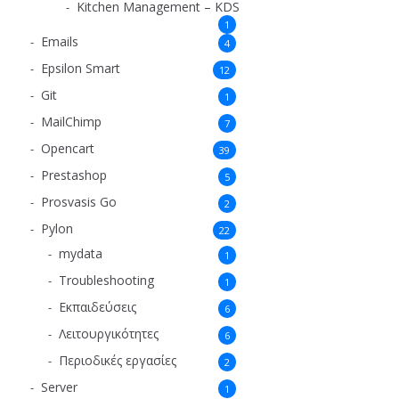
Kitchen Management – KDS
1
Emails
4
Epsilon Smart
12
Git
1
MailChimp
7
Opencart
39
Prestashop
5
Prosvasis Go
2
Pylon
22
mydata
1
Troubleshooting
1
Εκπαιδεύσεις
6
Λειτουργικότητες
6
Περιοδικές εργασίες
2
Server
1