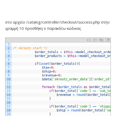
στο αρχείο /catalog/controller/checkout/success.php στην
γραμμή 10 προσθήκη ο παρακάτω κώδικας
1
2
/* skroutz start */
3
$
order_totals
=
$
this
->
model_checkout_order
-
4
$
order_products
=
$
this
->
model_checkout_orde
5
6
if
(
isset
(
$
order_totals
)
)
{
7
$
tax
=
0
;
8
$
ship
=
0
;
9
$
revenue
=
0
;
10
$
data
[
'skroutz_order_data'
]
[
'order_id'
]
11
12
foreach
(
$
order_totals 
as
$
order_total
)
13
if
(
$
order_total
[
'code'
]
==
'sub_tota
14
$
revenue
=
round
(
$
order_total
[
'v
15
}
16
17
if
(
$
order_total
[
'code'
]
==
'shipping
18
$
ship
=
round
(
$
order_total
[
'valu
19
}