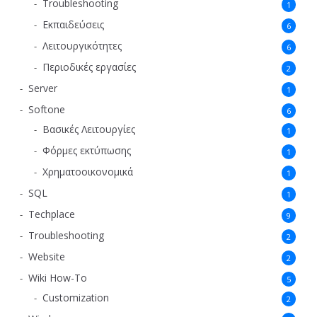
Troubleshooting
1
Εκπαιδεύσεις
6
Λειτουργικότητες
6
Περιοδικές εργασίες
2
Server
1
Softone
6
Βασικές Λειτουργίες
1
Φόρμες εκτύπωσης
1
Χρηματοοικονομικά
1
SQL
1
Techplace
9
Troubleshooting
2
Website
2
Wiki How-To
5
Customization
2