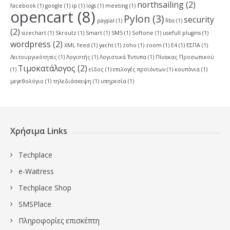
northsailing
(2)
facebook
(1)
google
(1)
ip
(1)
logs
(1)
meeting
(1)
opencart
(8)
Pylon
(3)
security
paypal
(1)
Rbs
(1)
(2)
sizechart
(1)
Skroutz
(1)
Smart
(1)
SMS
(1)
Softone
(1)
usefull plugins
(1)
wordpress
(2)
XML feed
(1)
yacht
(1)
zoho
(1)
zoom
(1)
Ε4
(1)
ΕΣΠΑ
(1)
Λειτουργικότητες
(1)
Λογιστής
(1)
Λογιστικά Έντυπα
(1)
Πίνακας Προσωπικού
Τιμοκατάλογος
(2)
(1)
είδος
(1)
επιλογές προϊόντων
(1)
κουπόνια
(1)
μεγεθολόγιο
(1)
τηλεδιάσκεψη
(1)
υπηρεσία
(1)
Χρήσιμα Links
Techplace
e-Waitress
Techplace Shop
SMSPlace
Πληροφορίες επισκέπτη