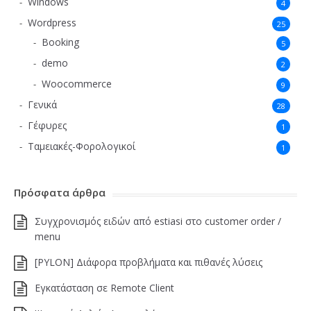
Windows
4
Wordpress
25
Booking
5
demo
2
Woocommerce
9
Γενικά
28
Γέφυρες
1
Ταμειακές-Φορολογικοί
1
Πρόσφατα άρθρα
Συγχρονισμός ειδών από estiasi στο customer order /
menu
[PYLON] Διάφορα προβλήματα και πιθανές λύσεις
Εγκατάσταση σε Remote Client