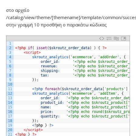
στο αρχείο
/catalog/view/theme/[themename]/template/common/succes
στην γραμμή 10 προσθήκη ο παρακάτω κώδικας
1
2
<?php
if
(
isset
(
$skroutz_order_data
)
)
{
?>
3
<script>
4
skroutz_analytics
(
'ecommerce'
,
'addOrder'
,
{
5
order_id
:
'<?php echo $skroutz_order_da
6
revenue
:
'<?php echo $skroutz_order_da
7
shipping
:
'<?php echo $skroutz_order_da
8
tax
:
'<?php echo $skroutz_order_da
9
}
)
;
10
11
<
?
php 
foreach
(
$
skroutz_order_data
[
'products'
]
as
12
skroutz_analytics
(
'ecommerce'
,
'addItem'
,
{
13
order_id
:
'<?php echo $skroutz_order_data[
14
product_id
:
'<?php echo $skroutz_product['
pr
15
name
:
'<?php echo $skroutz_product['
na
16
price
:
'<?php echo round($skroutz_produ
17
quantity
:
'<?php echo $skroutz_product['
qu
18
}
)
;
19
<
?
php
}
?
>
20
</script>
21
<?php
}
?>