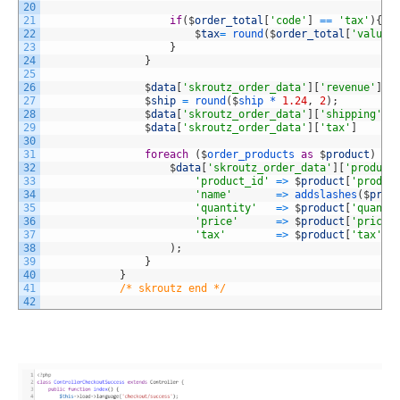
20
21
if
(
$
order_total
[
'code'
]
==
'tax'
)
{
22
$
tax
=
round
(
$
order_total
[
'value'
23
}
24
}
25
26
$
data
[
'skroutz_order_data'
]
[
'revenue'
]
27
$
ship
=
round
(
$
ship *
1.24
,
2
)
;
28
$
data
[
'skroutz_order_data'
]
[
'shipping'
]
29
$
data
[
'skroutz_order_data'
]
[
'tax'
]
30
31
foreach
(
$
order_products 
as
$
product
)
{
32
$
data
[
'skroutz_order_data'
]
[
'product
33
'product_id'
=
>
$
product
[
'produc
34
'name'
=
>
addslashes
(
$
prod
35
'quantity'
=
>
$
product
[
'quanti
36
'price'
=
>
$
product
[
'price'
37
'tax'
=
>
$
product
[
'tax'
]
38
)
;
39
}
40
}
41
/* skroutz end */
42