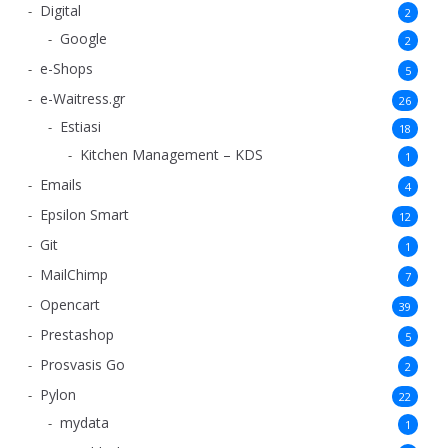
Digital
2
Google
2
e-Shops
5
e-Waitress.gr
26
Estiasi
18
Kitchen Management – KDS
1
Emails
4
Epsilon Smart
12
Git
1
MailChimp
7
Opencart
39
Prestashop
5
Prosvasis Go
2
Pylon
22
mydata
1