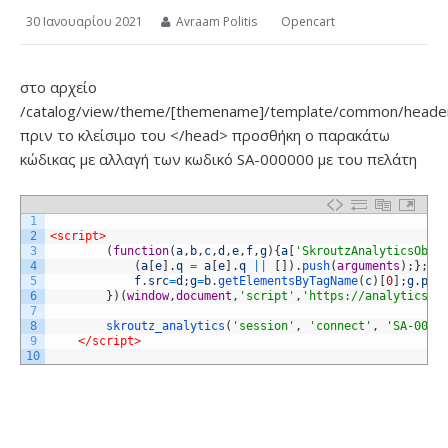
30 Ιανουαρίου 2021
Avraam Politis
Opencart
στο αρχείο
/catalog/view/theme/[themename]/template/common/header
πριν το κλείσιμο του </head> προσθήκη ο παρακάτω
κώδικας με αλλαγή των κωδικό SA-000000 με του πελάτη
1
2
<script>
3
(
function
(
a
,
b
,
c
,
d
,
e
,
f
,
g
)
{
a
[
'SkroutzAnalyticsObje
4
(
a
[
e
]
.
q
=
a
[
e
]
.
q
||
[
]
)
.
push
(
arguments
)
;
}
;
f
=
5
f
.
src
=
d
;
g
=
b
.
getElementsByTagName
(
c
)
[
0
]
;
g
.
par
6
}
)
(
window
,
document
,
'script'
,
'https://analytics.s
7
8
skroutz_analytics
(
'session'
,
'connect'
,
'SA-0000
9
</script>
10