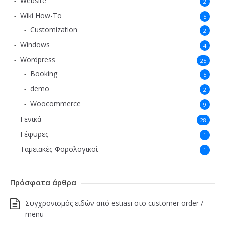
Website
2
Wiki How-To
5
Customization
2
Windows
4
Wordpress
25
Booking
5
demo
2
Woocommerce
9
Γενικά
28
Γέφυρες
1
Ταμειακές-Φορολογικοί
1
Πρόσφατα άρθρα
Συγχρονισμός ειδών από estiasi στο customer order /
menu