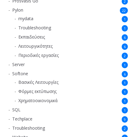
Prosvasis Go
2
Pylon
22
mydata
1
Troubleshooting
1
Εκπαιδεύσεις
6
Λειτουργικότητες
6
Περιοδικές εργασίες
2
Server
1
Softone
6
Βασικές Λειτουργίες
1
Φόρμες εκτύπωσης
1
Χρηματοοικονομικά
1
SQL
1
Techplace
9
Troubleshooting
2