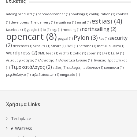
Ετικέτες
adding products
(1)
barcode-scanner
(1)
booking
(1)
configuration
(1)
cookies
estiasi
(4)
(1)
developers
(1)
e-delivery
(1)
e-waitress
(1)
email
(1)
northsailing
(2)
facebook
(1)
google
(1)
ip
(1)
logs
(1)
meeting
(1)
opencart
(8)
Pylon
(3)
security
paypal
(1)
Rbs
(1)
(2)
sizechart
(1)
Skroutz
(1)
Smart
(1)
SMS
(1)
Softone
(1)
usefull plugins
(1)
wordpress
(2)
XML feed
(1)
yacht
(1)
zoho
(1)
zoom
(1)
Ε4
(1)
ΕΣΠΑ
(1)
Λειτουργικότητες
(1)
Λογιστής
(1)
Λογιστικά Έντυπα
(1)
Πίνακας Προσωπικού
Τιμοκατάλογος
(2)
(1)
είδος
(1)
επιλογές προϊόντων
(1)
κουπόνια
(1)
μεγεθολόγιο
(1)
τηλεδιάσκεψη
(1)
υπηρεσία
(1)
Χρήσιμα Links
Techplace
e-Waitress