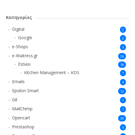
Κατηγορίες
Digital
2
Google
2
e-Shops
5
e-Waitress.gr
26
Estiasi
18
Kitchen Management – KDS
1
Emails
4
Epsilon Smart
12
Git
1
MailChimp
7
Opencart
39
Prestashop
5