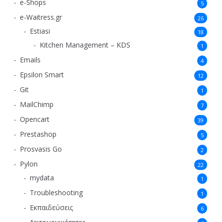
e-Shops
5
e-Waitress.gr
26
Estiasi
18
Kitchen Management – KDS
1
Emails
4
Epsilon Smart
12
Git
1
MailChimp
7
Opencart
39
Prestashop
5
Prosvasis Go
2
Pylon
22
mydata
1
Troubleshooting
1
Εκπαιδεύσεις
6