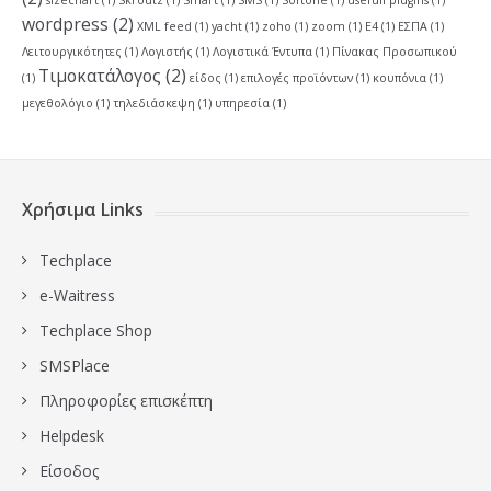
sizechart
(1)
Skroutz
(1)
Smart
(1)
SMS
(1)
Softone
(1)
usefull plugins
(1)
wordpress
(2)
XML feed
(1)
yacht
(1)
zoho
(1)
zoom
(1)
Ε4
(1)
ΕΣΠΑ
(1)
Λειτουργικότητες
(1)
Λογιστής
(1)
Λογιστικά Έντυπα
(1)
Πίνακας Προσωπικού
Τιμοκατάλογος
(2)
(1)
είδος
(1)
επιλογές προϊόντων
(1)
κουπόνια
(1)
μεγεθολόγιο
(1)
τηλεδιάσκεψη
(1)
υπηρεσία
(1)
Χρήσιμα Links
Techplace
e-Waitress
Techplace Shop
SMSPlace
Πληροφορίες επισκέπτη
Ηelpdesk
Είσοδος