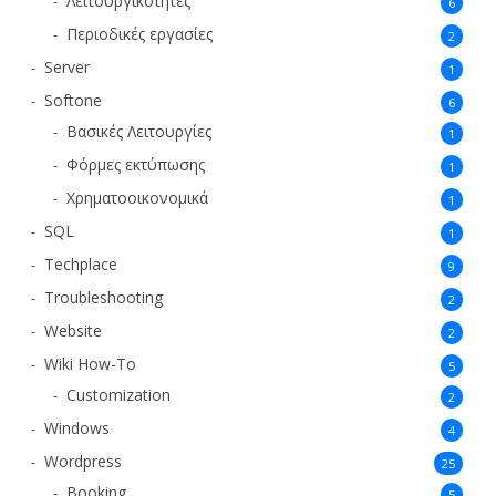
Λειτουργικότητες
6
Περιοδικές εργασίες
2
Server
1
Softone
6
Βασικές Λειτουργίες
1
Φόρμες εκτύπωσης
1
Χρηματοοικονομικά
1
SQL
1
Techplace
9
Troubleshooting
2
Website
2
Wiki How-To
5
Customization
2
Windows
4
Wordpress
25
Booking
5