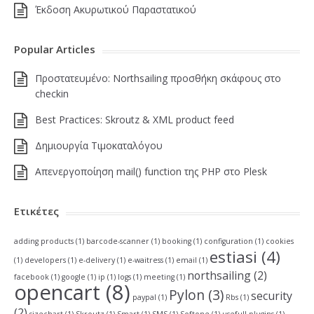
Έκδοση Ακυρωτικού Παραστατικού
Popular Articles
Πρoστατευμένο: Northsailing προσθήκη σκάφους στο
checkin
Best Practices: Skroutz & XML product feed
Δημιουργία Τιμοκαταλόγου
Απενεργοποίηση mail() function της PHP στο Plesk
Ετικέτες
adding products
(1)
barcode-scanner
(1)
booking
(1)
configuration
(1)
cookies
estiasi
(4)
(1)
developers
(1)
e-delivery
(1)
e-waitress
(1)
email
(1)
northsailing
(2)
facebook
(1)
google
(1)
ip
(1)
logs
(1)
meeting
(1)
opencart
(8)
Pylon
(3)
security
paypal
(1)
Rbs
(1)
(2)