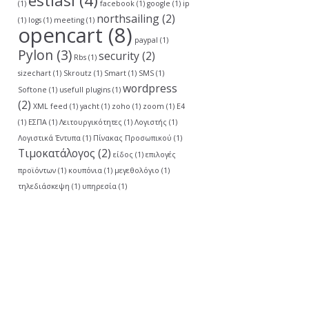
estiasi
(4)
(1)
facebook
(1)
google
(1)
ip
northsailing
(2)
(1)
logs
(1)
meeting
(1)
opencart
(8)
paypal
(1)
Pylon
(3)
security
(2)
Rbs
(1)
sizechart
(1)
Skroutz
(1)
Smart
(1)
SMS
(1)
wordpress
Softone
(1)
usefull plugins
(1)
(2)
XML feed
(1)
yacht
(1)
zoho
(1)
zoom
(1)
Ε4
(1)
ΕΣΠΑ
(1)
Λειτουργικότητες
(1)
Λογιστής
(1)
Λογιστικά Έντυπα
(1)
Πίνακας Προσωπικού
(1)
Τιμοκατάλογος
(2)
είδος
(1)
επιλογές
προϊόντων
(1)
κουπόνια
(1)
μεγεθολόγιο
(1)
τηλεδιάσκεψη
(1)
υπηρεσία
(1)