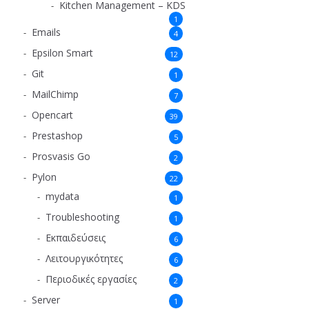
Kitchen Management – KDS
1
Emails
4
Epsilon Smart
12
Git
1
MailChimp
7
Opencart
39
Prestashop
5
Prosvasis Go
2
Pylon
22
mydata
1
Troubleshooting
1
Εκπαιδεύσεις
6
Λειτουργικότητες
6
Περιοδικές εργασίες
2
Server
1