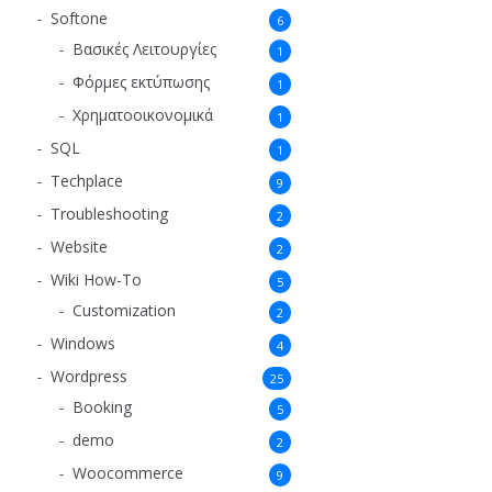
Softone
6
Βασικές Λειτουργίες
1
Φόρμες εκτύπωσης
1
Χρηματοοικονομικά
1
SQL
1
Techplace
9
Troubleshooting
2
Website
2
Wiki How-To
5
Customization
2
Windows
4
Wordpress
25
Booking
5
demo
2
Woocommerce
9